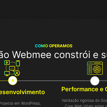
COMO OPERAMOS
o Webmee constrói e su
Performance e 
esenvolvimento
Validação rigorosa do Go
Projetos em WordPress,
Core Web Vitals antes 