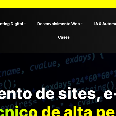
ting Digital
Desenvolvimento Web
IA & Autom
Cases
nto de sites, 
cnico de alta p