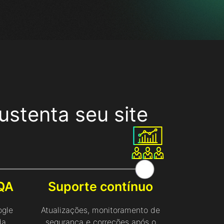
stenta seu site
QA
Suporte contínuo
ogle
Atualizações, monitoramento de
da
segurança e correções após o