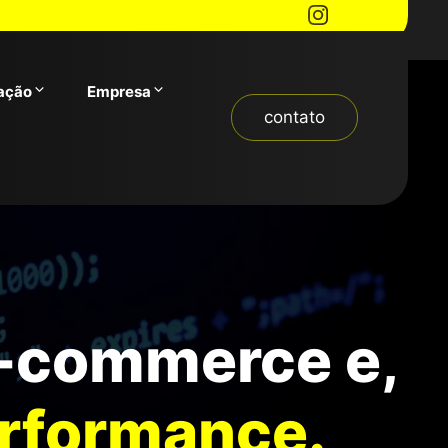
ação
Empresa
contato
e-commerce e,
erformance.