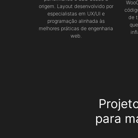
WooC
origem. Layout desenvolvido por
códig
especialistas em UX/UI e
de 
programação alinhada às
que
melhores práticas de engenharia
inf
web.
Projet
para m